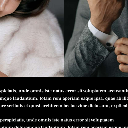
spiciatis, unde omnis iste natus error sit voluptatem accusan
mque laudantium, totam rem aperiam eaque ipsa, quae ab ill
re veritatis et quasi architecto beatae vitae dicta sunt, explica
 perspiciatis, unde omnis iste natus error sit voluptatem
ntium doloremque laudantium, totam rem aperiam eaque ips