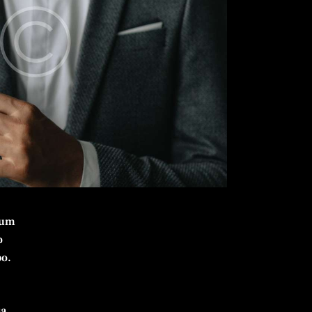
tium
o
bo.
a,