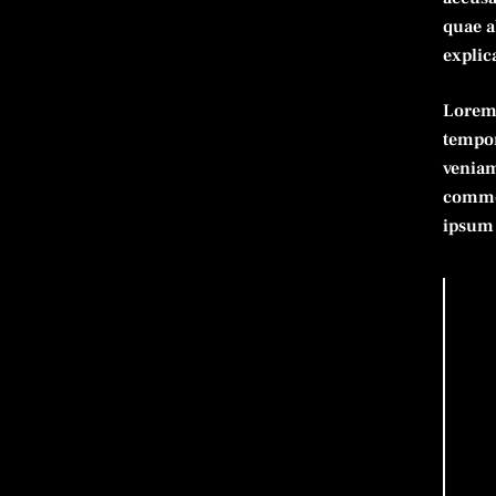
quae ab
explic
Lorem 
tempor
veniam
commod
ipsum 