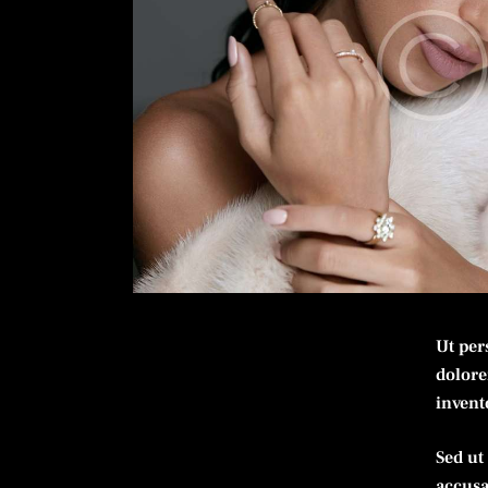
Ut per
dolore
invento
Sed ut
accusa