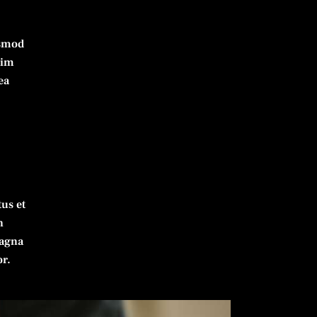
usmod
nim
ea
m
tus et
n
magna
or.