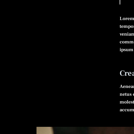
Lorem 
tempor
veniam
commod
ipsum 
Cre
Aenean
netus 
molest
accums