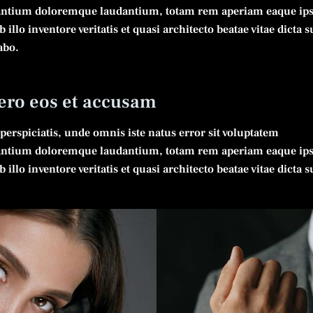
ntium doloremque laudantium, totam rem aperiam eaque ips
 illo inventore veritatis et quasi architecto beatae vitae dicta s
abo.
vero eos et accusam
 perspiciatis, unde omnis iste natus error sit voluptatem
ntium doloremque laudantium, totam rem aperiam eaque ips
 illo inventore veritatis et quasi architecto beatae vitae dicta s