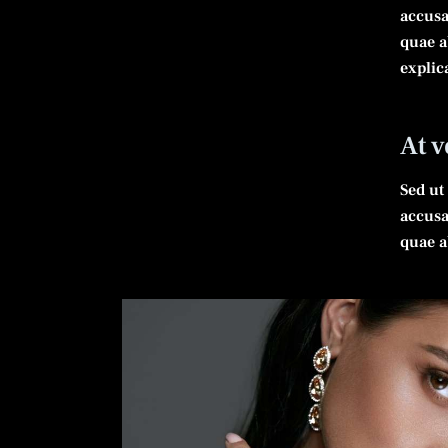
accusa
quae ab
explic
At 
Sed ut
accusa
quae ab