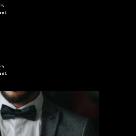
a,
unt,
a,
unt.