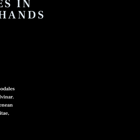
S IN
 HANDS
sodales
lvinar.
Aenean
itae,