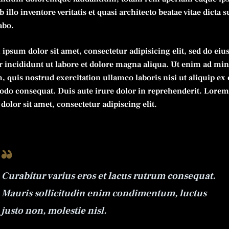
 illo inventore veritatis et quasi architecto beatae vitae dicta s
abo.
ipsum dolor sit amet, consectetur adipisicing elit, sed do ei
 incididunt ut labore et dolore magna aliqua. Ut enim ad mi
, quis nostrud exercitation ullamco laboris nisi ut aliquip ex 
o consequat. Duis aute irure dolor in reprehenderit. Lore
dolor sit amet, consectetur adipiscing elit.
Curabitur varius eros et lacus rutrum consequat.
Mauris sollicitudin enim condimentum, luctus
justo non, molestie nisl.