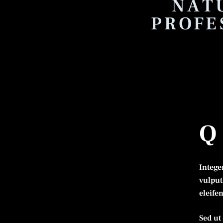
NAT
PROFE
Q
Intege
vulput
eleife
Sed ut