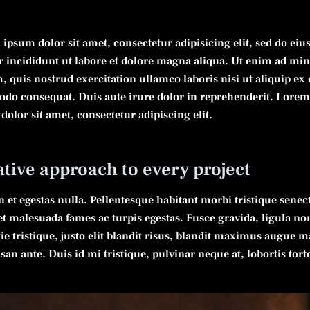
ipsum dolor sit amet, consectetur adipisicing elit, sed do ei
 incididunt ut labore et dolore magna aliqua. Ut enim ad mi
, quis nostrud exercitation ullamco laboris nisi ut aliquip ex 
o consequat. Duis aute irure dolor in reprehenderit. Lore
dolor sit amet, consectetur adipiscing elit.
ative approach to every project
 et egestas nulla. Pellentesque habitant morbi tristique senec
et malesuada fames ac turpis egestas. Fusce gravida, ligula no
ie tristique, justo elit blandit risus, blandit maximus augue 
an ante. Duis id mi tristique, pulvinar neque at, lobortis tort