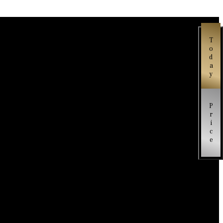
Today
Price