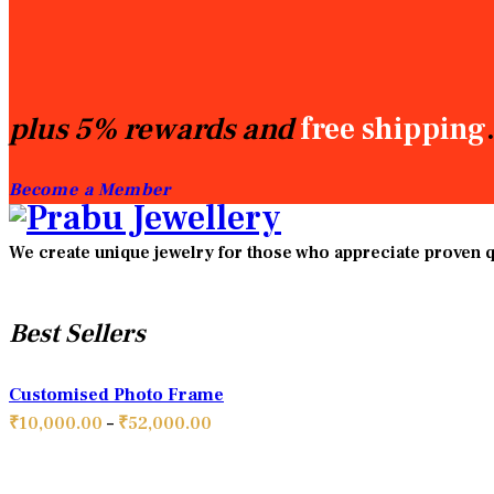
plus 5% rewards and
free shipping
Become a Member
We create unique jewelry for those who appreciate proven qu
Best Sellers
Customised Photo Frame
Price
₹
10,000.00
–
₹
52,000.00
range:
₹10,000.00