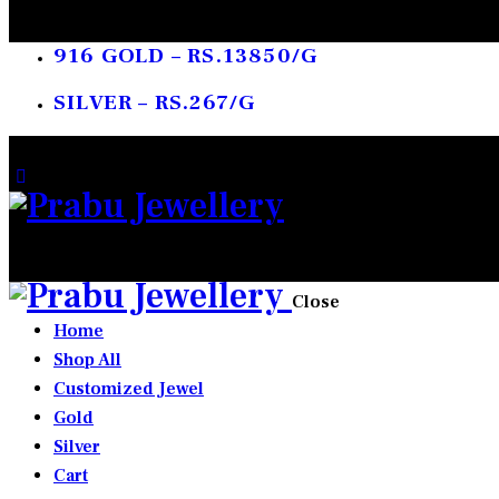
916 GOLD – RS.13850/G
SILVER – RS.267/G
0 items
-
₹0.00
0
Close
Home
Shop All
Customized Jewel
Gold
Silver
Cart